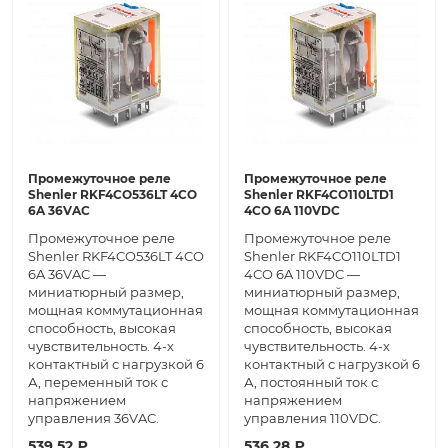
Промежуточное реле
Промежуточное реле
Shenler RKF4CO536LT 4CO
Shenler RKF4CO110LTD1
6A 36VAC
4CO 6A 110VDC
Промежуточное реле
Промежуточное реле
Shenler RKF4CO536LT 4CO
Shenler RKF4CO110LTD1
6A 36VAC —
4CO 6A 110VDC —
миниатюрный размер,
миниатюрный размер,
мощная коммутационная
мощная коммутационная
способность, высокая
способность, высокая
чувствительность. 4-х
чувствительность. 4-х
контактный с нагрузкой 6
контактный с нагрузкой 6
А, переменный ток с
А, постоянный ток с
напряжением
напряжением
управления 36VAC.
управления 110VDC.
539.52 ₽
536.28 ₽