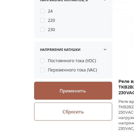
24
220
230
НАПРЯЖЕНИЕ КАТУШКИ
Постоянного тока (VDC)
Переменного тока (VAC)
Реле в
TKB2B2
Применить
230VA
Реле в
TKB2B23
Сбросить
230VAC 
нагрузк
напряж
230VAC,