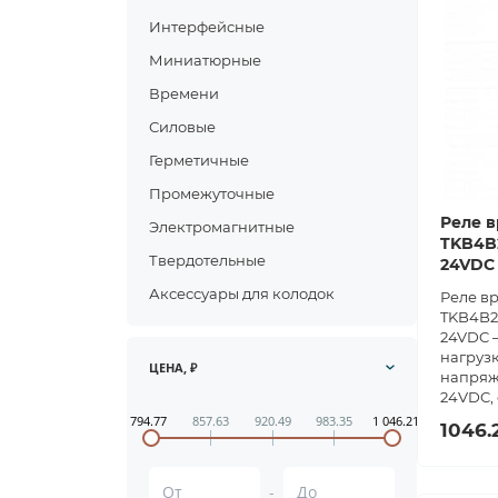
Интерфейсные
Миниатюрные
Времени
Силовые
Герметичные
Промежуточные
Реле в
Электромагнитные
TKB4B2
Твердотельные
24VDC
Аксессуары для колодок
Реле в
TKB4B2
24VDC —
нагрузк
ЦЕНА, ₽
напряж
24VDC, 
794.77
857.63
920.49
983.35
1 046.21
1046.