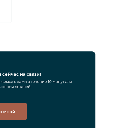
 сейчас на связи!
жемся с вами в течение 10 минут для
чнения деталей
о мной