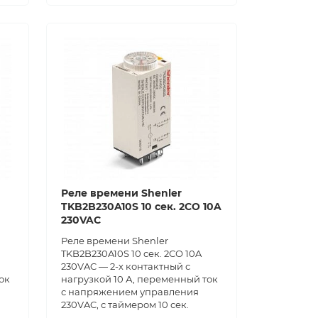
Реле времени Shenler
TKB2B230A10S 10 сек. 2СО 10A
230VAC
Реле времени Shenler
TKB2B230A10S 10 сек. 2СО 10A
230VAC — 2-х контактный с
ок
нагрузкой 10 А, переменный ток
с напряжением управления
230VAC, с таймером 10 сек.