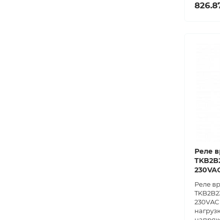
826.8
Реле в
TKB2B2
230VA
Реле в
TKB2B23
230VAC 
нагрузк
напряж