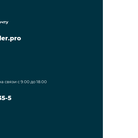
очту
er.pro
а связи с 9.00 до 18.00
35-5