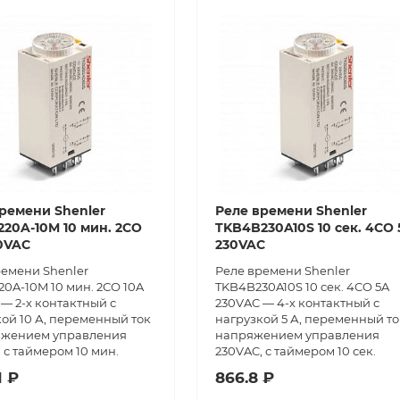
ремени Shenler
Реле времени Shenler
20A-10M 10 мин. 2СО
TKB4B230A10S 10 сек. 4CO 
0VAC
230VAC
ремени Shenler
Реле времени Shenler
0A-10M 10 мин. 2СО 10A
TKB4B230A10S 10 сек. 4CO 5A
— 2-х контактный с
230VAC — 4-х контактный с
ой 10 А, переменный ток
нагрузкой 5 А, переменный то
яжением управления
напряжением управления
 с таймером 10 мин.
230VAC, с таймером 10 сек.
1 ₽
866.8 ₽