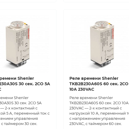
ремени Shenler
Реле времени Shenler
30A30S 30 сек. 2СО 5A
TKB2B230A60S 60 сек. 2СО
C
10A 230VAC
ремени Shenler
Реле времени Shenler
0A30S 30 сек. 2СО 5A
TKB2B230A60S 60 сек. 2СО 10A
— 2-х контактный с
230VAC — 2-х контактный с
ой 5 А, переменный ток с
нагрузкой 10 А, переменный т
ением управления
с напряжением управления
 с таймером 30 сек.
230VAC, с таймером 60 сек.