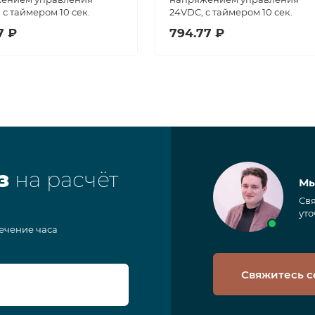
 с таймером 10 сек.
24VDC, с таймером 10 сек.
7 ₽
794.77 ₽
з
на расчёт
Мы
Свя
уто
течение часа
Свяжитесь с