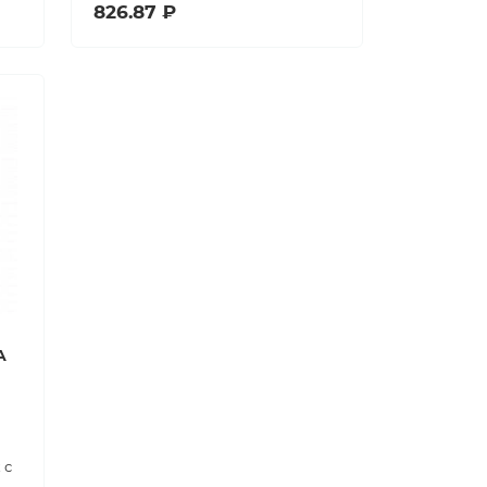
826.87 ₽
A
 с