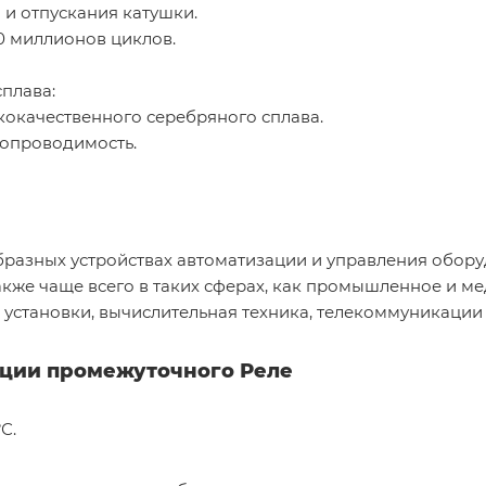
и отпускания катушки.
0 миллионов циклов.
плава:
окачественного серебряного сплава.
ропроводимость.
бразных устройствах автоматизации и управления обо
кже чаще всего в таких сферах, как промышленное и м
установки, вычислительная техника, телекоммуникации и
ации промежуточного Реле
С.