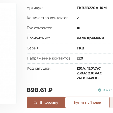
Артикул:
TKB2B220A-10M
Количество контактов:
2
Ток контактов:
10
Назначение:
Реле времени
Серия:
TKB
Напряжение контактов:
220
Код катушки:
120A: 120VAC
230A: 230VAC
24D: 24VDC
898.61 ₽
В на
В корзину
Купить в 1 клик