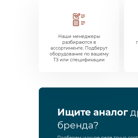
Наши менеджеры
разбираются в
ассортименте. Подберут
оборудование по вашему
ТЗ или спецификации
Ищите аналог
д
бренда?
Подберем нужное реле точно соо