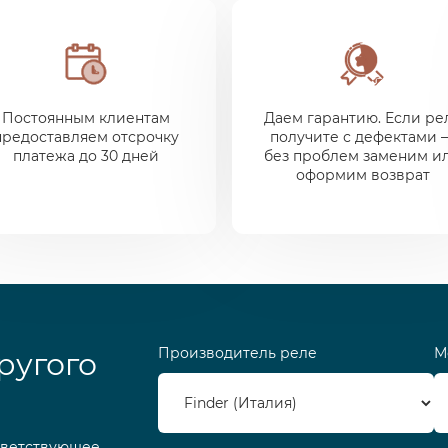
Постоянным клиентам
Даем гарантию. Если ре
предоставляем отсрочку
получите с дефектами 
платежа до 30 дней
без проблем заменим и
оформим возврат
Производитель реле
М
ругого
тветствующее