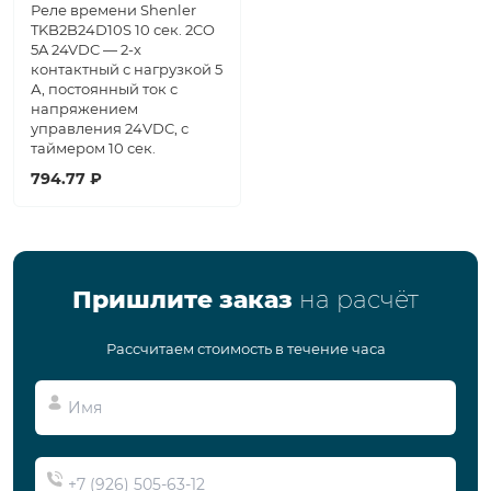
Реле времени Shenler
TKB2B24D10S 10 сек. 2CO
5A 24VDC — 2-х
контактный с нагрузкой 5
А, постоянный ток с
напряжением
управления 24VDC, с
таймером 10 сек.
794.77 ₽
Пришлите заказ
на расчёт
Рассчитаем стоимость в течение часа