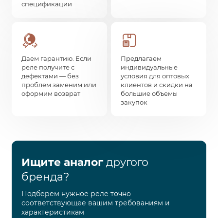
спецификации
Даем гарантию. Если
Предлагаем
реле получите с
индивидуальные
дефектами — без
условия для оптовых
проблем заменим или
клиентов и скидки на
оформим возврат
большие объемы
закупок
Ищите аналог
другого
бренда?
Подберем нужное реле точно
соответствующее вашим требованиям и
характеристикам