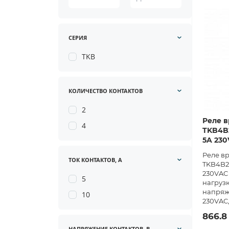
СЕРИЯ
TKB
КОЛИЧЕСТВО КОНТАКТОВ
2
Реле в
4
TKB4B2
5A 23
Реле в
ТОК КОНТАКТОВ, А
TKB4B23
230VAC 
5
нагрузк
напряж
10
230VAC,
866.8
НАПРЯЖЕНИЕ КОНТАКТОВ, В