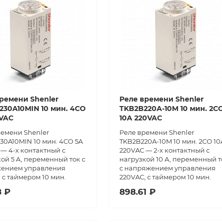
ремени Shenler
Реле времени Shenler
30A10MIN 10 мин. 4CO
TKB2B220A-10M 10 мин. 2С
0VAC
10A 220VAC
ремени Shenler
Реле времени Shenler
30A10MIN 10 мин. 4CO 5A
TKB2B220A-10M 10 мин. 2СО 10
— 4-х контактный с
220VAC — 2-х контактный с
ой 5 А, переменный ток с
нагрузкой 10 А, переменный т
ением управления
с напряжением управления
 с таймером 10 мин.
220VAC, с таймером 10 мин.
8 ₽
898.61 ₽