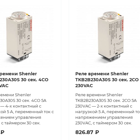
ремени Shenler
Реле времени Shenler
30A30S 30 сек. 4CO
TKB2B230A30S 30 сек. 2СО
0VAC
230VAC
ремени Shenler
Реле времени Shenler
0A30S 30 сек. 4CO 5A
TKB2B230A30S 30 сек. 2СО 5A
— 4-х контактный с
230VAC — 2-х контактный с
ой 5 А, переменный ток с
нагрузкой 5 А, переменный то
ением управления
напряжением управления
 с таймером 30 сек.
230VAC, с таймером 30 сек.
 ₽
826.87 ₽