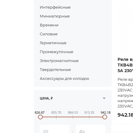
Интерфейсные
Миниатюрные
Времени
Силовые
Герметичные
Промежуточные
Реле в
Электромагнитные
TKB4B2
Твердотельные
5A 23
Аксессуары для колодок
Реле в
TKB4B2
230VAC 
нагрузк
ЦЕНА, ₽
напряж
230VAC,
826.87
855.70
884.53
913.35
942.18
942.1