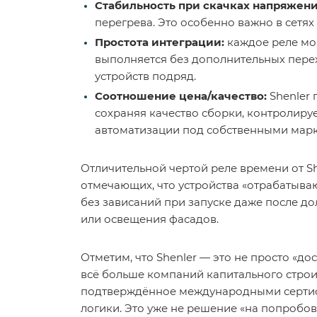
Стабильность при скачках напряжени
перегрева. Это особенно важно в сетя
Простота интеграции:
каждое реле мон
выполняется без дополнительных пере
устройств подряд.
Соотношение цена/качество:
Shenler 
сохраняя качество сборки, контролиру
автоматизации под собственными мар
Отличительной чертой
реле времени от S
отмечающих, что устройства «отрабатываю
без зависаний при запуске даже после д
или освещения фасадов.
Отметим, что Shenler — это не просто «до
всё больше компаний капитального строит
подтверждённое международными сертифи
логики. Это уже не решение «на попробова