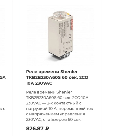
Реле времени Shenler
 5A
TKB2B230A60S 60 сек. 2СО
10A 230VAC
Реле времени Shenler
TKB2B230A60S 60 сек. 2СО 10A
230VAC — 2-х контактный с
к с
нагрузкой 10 А, переменный ток
с напряжением управления
230VAC, с таймером 60 сек.
826.87 ₽