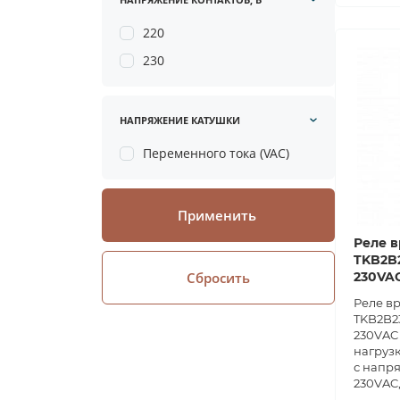
220
230
НАПРЯЖЕНИЕ КАТУШКИ
Переменного тока (VAC)
Применить
Реле в
TKB2B2
Сбросить
230VA
Реле в
TKB2B23
230VAC 
нагрузк
с напр
230VAC,