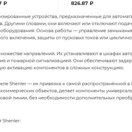
7 ₽
826.87 ₽
лизированные устройства, предназначенные для автома
. Другими словами, они включают или отключают подач
у оборудования. Основа работы — управление замыкани
ного включения, защиты от пусковых токов или цикличн
множестве направлений. Их устанавливают в шкафах авт
ия и пожарной сигнализацией. Они обеспечивают задер
ую активацию компонентов в сложных конструкциях.
еле Shenler
— их привязка к самой распространённой в 
 коммерческих объектов, делает компоненты универса
ловой линии, без необходимости дополнительных преоб
 Shenler: