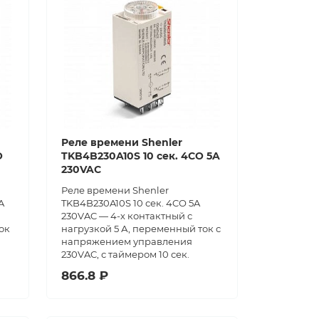
Реле времени Shenler
О
TKB4B230A10S 10 сек. 4CO 5A
230VAC
Реле времени Shenler
A
TKB4B230A10S 10 сек. 4CO 5A
230VAC — 4-х контактный с
ок
нагрузкой 5 А, переменный ток с
напряжением управления
230VAC, с таймером 10 сек.
866.8 ₽