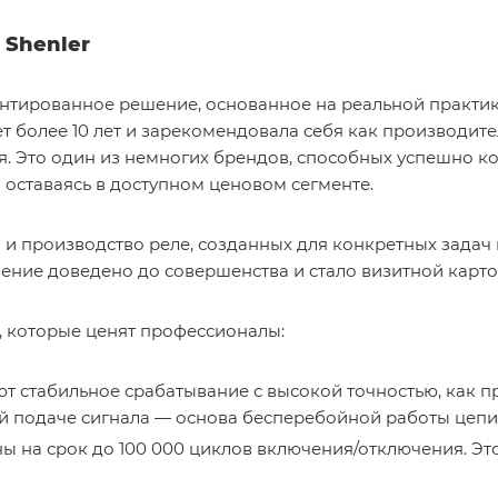
 Shenler
ментированное решение, основанное на реальной практик
т более 10 лет и зарекомендовала себя как производите
я. Это один из немногих брендов, способных успешно ко
ом оставаясь в доступном ценовом сегменте.
а и производство реле, созданных для конкретных зад
ение доведено до совершенства и стало визитной карто
, которые ценят профессионалы:
т стабильное срабатывание с высокой точностью, как п
й подаче сигнала — основа бесперебойной работы цепи
ы на срок до 100 000 циклов включения/отключения. Эт