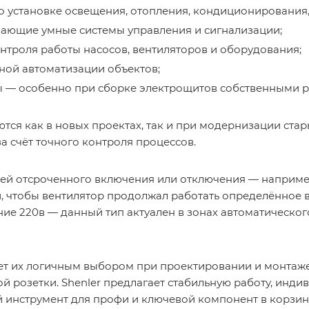
о установке освещения, отопления, кондиционирования,
вающие умные системы управления и сигнализации;
нтроля работы насосов, вентиляторов и оборудования;
ой автоматизации объектов;
 — особенно при сборке электрощитов собственными р
тся как в новых проектах, так и при модернизации ст
а счёт точного контроля процессов.
ей отсроченного включения или отключения — например
, чтобы вентилятор продолжал работать определённое 
ние 220в — данный тип актуален в зонах автоматическо
ет их логичным выбором при проектировании и монтаже
 розетки. Shenler предлагает стабильную работу, инди
й инструмент для профи и ключевой компонент в корзин