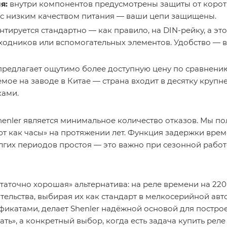
я:
внутри компонентов предусмотрены защиты от коротк
х с низким качеством питания — ваши цепи защищены.
тируется стандартно — как правило, на DIN-рейку, а это 
ходников или вспомогательных элементов. Удобство — 
предлагает ощутимо более доступную цену по сравнени
емое на заводе в Китае — страна входит в десятку кру
ками.
henler
является минимальное количество отказов. Мы по
т как часы» на протяжении лет. Функция задержки време
олгих периодов простоя — это важно при сезонной рабо
статочно хорошая» альтернатива: на реле времени на 220
ельства, выбирая их как стандарт в мелкосерийной авт
катами, делает Shenler надёжной основой для постро
ть», а конкретный выбор, когда есть задача купить рел