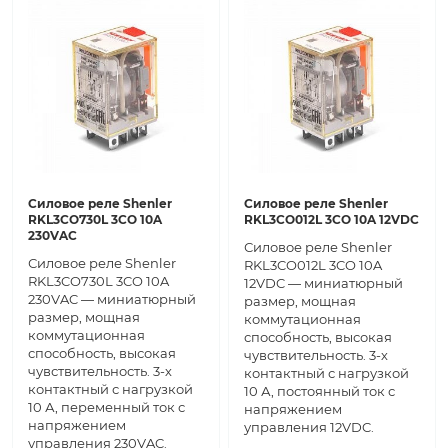
Силовое реле Shenler
Силовое реле Shenler
RKL3CO730L 3CO 10A
RKL3CO012L 3CO 10A 12VDC
230VAC
Силовое реле Shenler
Силовое реле Shenler
RKL3CO012L 3CO 10A
RKL3CO730L 3CO 10A
12VDC — миниатюрный
230VAC — миниатюрный
размер, мощная
размер, мощная
коммутационная
коммутационная
способность, высокая
способность, высокая
чувствительность. 3-х
чувствительность. 3-х
контактный с нагрузкой
контактный с нагрузкой
10 А, постоянный ток с
10 А, переменный ток с
напряжением
напряжением
управления 12VDC.
управления 230VAC.