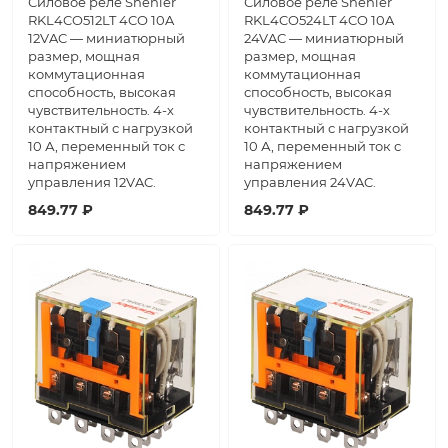
Силовое реле Shenler
Силовое реле Shenler
RKL4CO512LT 4CO 10A
RKL4CO524LT 4CO 10A
12VAC — миниатюрный
24VAC — миниатюрный
размер, мощная
размер, мощная
коммутационная
коммутационная
способность, высокая
способность, высокая
чувствительность. 4-х
чувствительность. 4-х
контактный с нагрузкой
контактный с нагрузкой
10 А, переменный ток с
10 А, переменный ток с
напряжением
напряжением
управления 12VAC.
управления 24VAC.
849.77 ₽
849.77 ₽