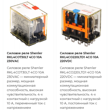
Силовое реле Shenler
Силовое реле Shenler
RKL4CO730LT 4CO 10A
RKL4CO220LTD1 4CO 10A
230VAC
220VDC
Силовое реле Shenler
Силовое реле Shenler
RKL4CO730LT 4CO 10A
RKL4CO220LTD1 4CO 10A
230VAC — миниатюрный
220VDC — миниатюрный
размер, мощная
размер, мощная
коммутационная
коммутационная
способность, высокая
способность, высокая
чувствительность. 4-х
чувствительность. 4-х
контактный с нагрузкой
контактный с нагрузкой
10 А, переменный ток с
10 А, постоянный ток с
напряжением
напряжением