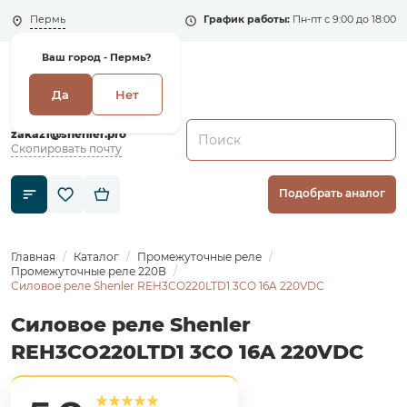
Пермь
График работы:
Пн-пт с 9:00 до 18:00
Ваш город -
Пермь?
Да
Нет
+7 (495) 135-135-5
zakaz1@shenler.pro
Скопировать почту
Подобрать аналог
Главная
Каталог
Промежуточные реле
Промежуточные реле 220В
Силовое реле Shenler REH3CO220LTD1 3CO 16A 220VDC
Силовое реле Shenler
REH3CO220LTD1 3CO 16A 220VDC