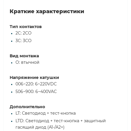
Краткие характеристики
Тип контактов
2C: 2CO
3C: 3CO
Вид монтажа
O: втычной
Напряжение катушки
006~220: 6~220VDC
506~900: 6~400VAC
Дополнительно
LT: Светодиод + тест-кнопка
LTD: Светодиод + тест-кнопка + защитный
гасящий диод (А1-/А2+)