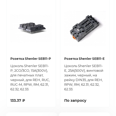
Розетка Shenler SEB11-P
Розетка Shenler SEB11-E
Цоколь Shenler SEB11-
Цоколь Shenler SEB11-
P, 2CO/3CO, 15A(300V),
E, 25A(500V), винтовой
для печатных плат,
зажим, черный, на
черный, для REH, RUC,
рейку DIN35, для REH,
RUC-M, RPW, RM, 62.31,
RPW, RM, 62.31, 62.32,
62.32, 62.33.
62.33.
133.37 ₽
По запросу